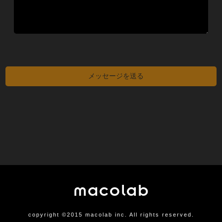
こ
の
フ
ィ
ー
ル
ド
は
空
の
ま
ま
に
し
て
く
だ
さ
macolab
い。
copyright ©2015 macolab inc. All rights reserved.