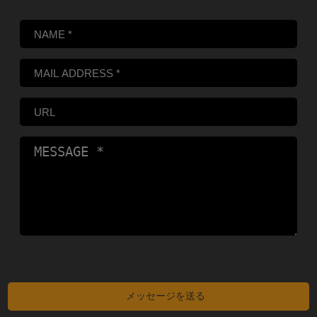
こ
の
フ
ィ
ー