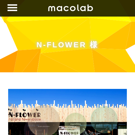
macolab
N-FLOWER 様